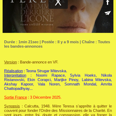
Durée : 1min 21sec | Postée : Il y a 9 mois | Chaîne :
Toutes
les bandes-annonces
Version
: Bande-annonce en VF.
Réalisation
: Teona Strugar Mitevska.
Interprétation
: Noomi Rapace, Sylvia Hoeks, Nikola
Ristanovski, Ekin Corapci, Marijke Pinoy, Labina Mitevska,
Akshay Kapoor, Vala Noren, Somnath Mondal, Amrita
Chattopadhyay...
Sortie France
: 3 Décembre 2025.
Synopsis
: Calcutta, 1948. Mère Teresa s'apprête à quitter le
couvent pour fonder l'Ordre des Missionnaires de la Charité. En
sept jours, entre foi, doute et compassion, elle va forger la