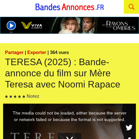
Partager
|
Exporter
| 364 vues
TERESA (2025) : Bande-
annonce du film sur Mère
Teresa avec Noomi Rapace
Notez