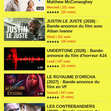
Matthew McConaughey
Mercredi | 101 vues
1:23
(16 votes)
JUSTIN LE JUSTE (2026) :
Bande-annonce du film avec
Alban Ivanov
Mardi | 151 vues
2:00
(16 votes)
UNDERTONE (2026) : Bande-
annonce du film d'horreur A24
Lundi | 107 vues
(11 votes)
1:26
LE ROYAUME D'ORÏCHA
(2027) : Bande-annonce du
film en VF
Samedi | 147 vues
2:46
(8 votes)
LES CONTREBANDIERS