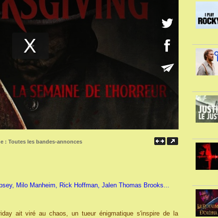
ne :
Toutes les bandes-annonces
psey, Milo Manheim, Rick Hoffman, Jalen Thomas Brooks...
day ait viré au chaos, un tueur énigmatique s'inspire de la