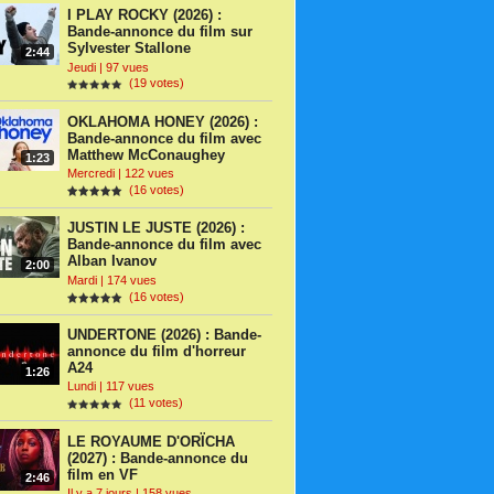
I PLAY ROCKY (2026) :
Bande-annonce du film sur
Sylvester Stallone
2:44
Jeudi | 97 vues
(19 votes)
OKLAHOMA HONEY (2026) :
Bande-annonce du film avec
Matthew McConaughey
1:23
Mercredi | 122 vues
(16 votes)
JUSTIN LE JUSTE (2026) :
Bande-annonce du film avec
Alban Ivanov
2:00
Mardi | 174 vues
(16 votes)
UNDERTONE (2026) : Bande-
annonce du film d'horreur
A24
1:26
Lundi | 117 vues
(11 votes)
LE ROYAUME D'ORÏCHA
(2027) : Bande-annonce du
film en VF
2:46
Il y a 7 jours | 158 vues