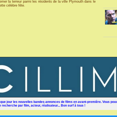
emer la terreur parmi les résidents de la ville Plymouth dans le
tte célèbre fête.
ue jour les nouvelles bandes-annonces de films en avant-première. Vous pouv
recherche par film, acteur, réalisateur... Bon surf à tous !