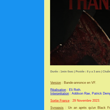
Durée : 1min 0sec | Postée : Il y a 3 ans | Chaî
Version
: Bande-annonce en VF.
Réalisation
: Eli Roth.
Interprétation
: Addison Rae, Patrick Dem
Sortie France
: 29 Novembre 2023.
Synopsis
: Un an après qu'un Black Fri