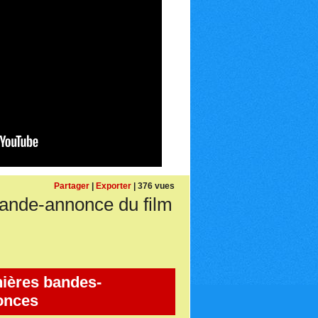
Partager
|
Exporter
| 376 vues
de-annonce du film
ières bandes-
onces