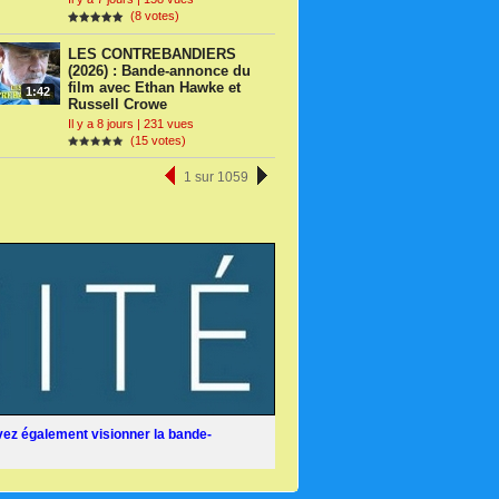
(8 votes)
LES CONTREBANDIERS
(2026) : Bande-annonce du
film avec Ethan Hawke et
1:42
Russell Crowe
Il y a 8 jours | 231 vues
(15 votes)
1 sur 1059
ez également visionner la bande-