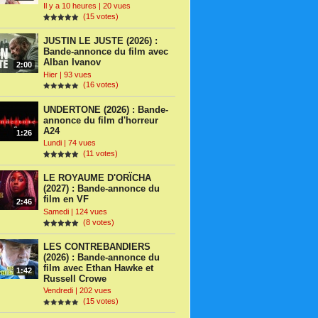
Il y a 10 heures | 20 vues
(15 votes)
JUSTIN LE JUSTE (2026) :
Bande-annonce du film avec
Alban Ivanov
2:00
Hier | 93 vues
(16 votes)
UNDERTONE (2026) : Bande-
annonce du film d'horreur
A24
1:26
Lundi | 74 vues
(11 votes)
LE ROYAUME D'ORÏCHA
(2027) : Bande-annonce du
film en VF
2:46
Samedi | 124 vues
(8 votes)
LES CONTREBANDIERS
(2026) : Bande-annonce du
film avec Ethan Hawke et
1:42
Russell Crowe
Vendredi | 202 vues
(15 votes)