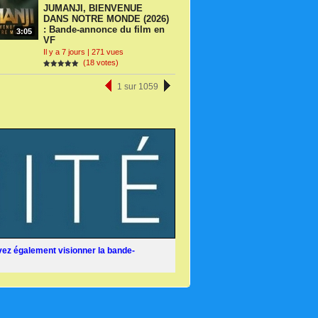
JUMANJI, BIENVENUE
DANS NOTRE MONDE (2026)
: Bande-annonce du film en
3:05
VF
Il y a 7 jours | 271 vues
(18 votes)
1 sur 1059
ez également visionner la bande-