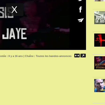
stée : Il y a 16 ans | Chaîne :
Toutes les bandes-annonces