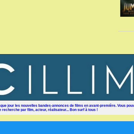
ue jour les nouvelles bandes-annonces de films en avant-première. Vous pouv
recherche par film, acteur, réalisateur... Bon surf à tous !