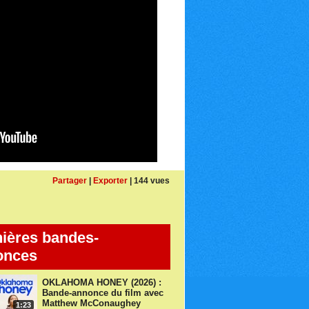
Partager
|
Exporter
| 144 vues
ières bandes-
onces
OKLAHOMA HONEY (2026) :
Bande-annonce du film avec
Matthew McConaughey
1:23