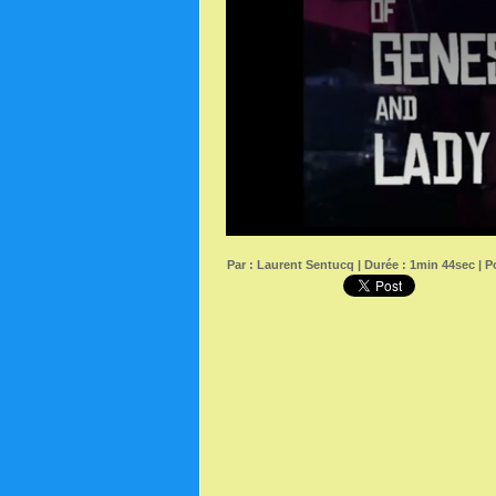
Par :
Laurent Sentucq
| Durée : 1min 44sec | Po