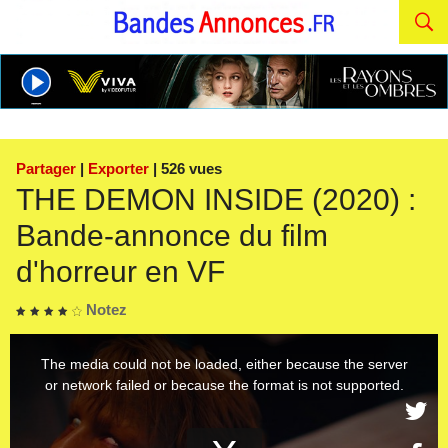
Partager
|
Exporter
| 526 vues
THE DEMON INSIDE (2020) :
Bande-annonce du film
d'horreur en VF
Notez