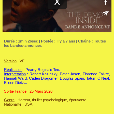
Durée : 1min 26sec | Postée : Il y a 7 ans | Chaîne :
Toutes
les bandes-annonces
Version
: VF.
Réalisation
: Pearry Reginald Teo.
Interprétation
: Robert Kazinsky, Peter Jason, Florence Faivre,
Hannah Ward, Caden Dragomer, Douglas Spain, Tatum O’Neal,
Eileen Dietz...
Sortie France
: 25 Mars 2020.
Genre
: Horreur, thriller psychologique, épouvante.
Nationalité
: USA.