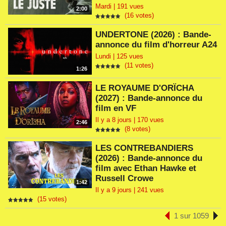
Mardi | 191 vues
2:00
(16 votes)
UNDERTONE (2026) : Bande-
annonce du film d'horreur A24
Lundi | 125 vues
(11 votes)
1:26
LE ROYAUME D'ORÏCHA
(2027) : Bande-annonce du
film en VF
Il y a 8 jours | 170 vues
2:46
(8 votes)
LES CONTREBANDIERS
(2026) : Bande-annonce du
film avec Ethan Hawke et
Russell Crowe
1:42
Il y a 9 jours | 241 vues
(15 votes)
1 sur 1059