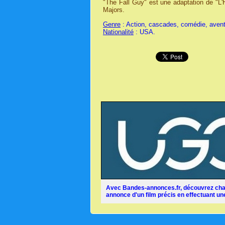
"The Fall Guy" est une adaptation de "L
Majors.
Genre
: Action, cascades, comédie, avent
Nationalité
: USA.
Avec Bandes-annonces.fr, découvrez chaq
annonce d'un film précis en effectuant une 