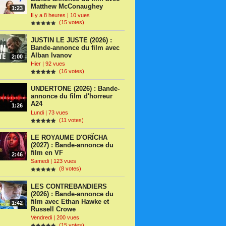
Matthew McConaughey
1:23
Il y a 8 heures | 10 vues
(15 votes)
JUSTIN LE JUSTE (2026) :
Bande-annonce du film avec
Alban Ivanov
2:00
Hier | 92 vues
(16 votes)
UNDERTONE (2026) : Bande-
annonce du film d'horreur
A24
1:26
Lundi | 73 vues
(11 votes)
LE ROYAUME D'ORÏCHA
(2027) : Bande-annonce du
film en VF
2:46
Samedi | 123 vues
(8 votes)
LES CONTREBANDIERS
(2026) : Bande-annonce du
film avec Ethan Hawke et
1:42
Russell Crowe
Vendredi | 200 vues
(15 votes)