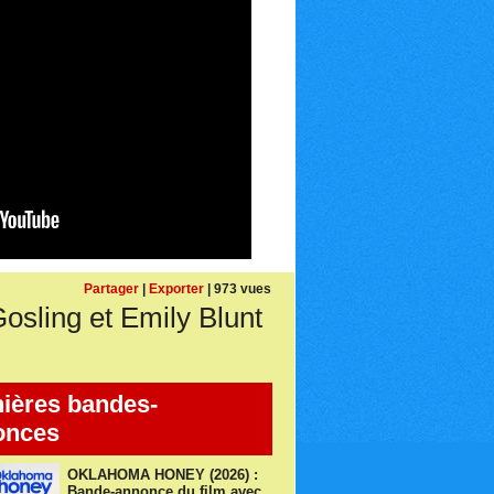
Partager
|
Exporter
| 973 vues
sling et Emily Blunt
ières bandes-
onces
OKLAHOMA HONEY (2026) :
Bande-annonce du film avec