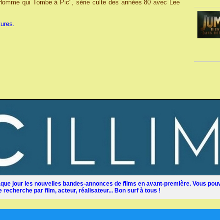
'Homme qui Tombe à Pic", série culte des années 80 avec Lee
ures.
ue jour les nouvelles bandes-annonces de films en avant-première. Vous pouv
recherche par film, acteur, réalisateur... Bon surf à tous !