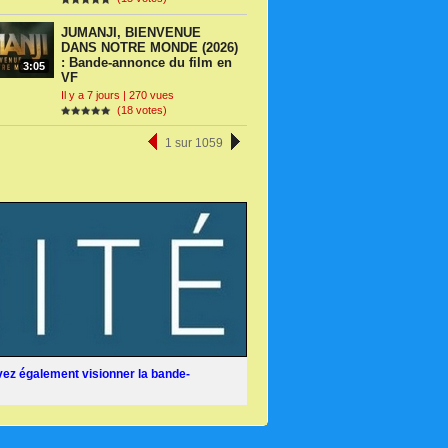
JUMANJI, BIENVENUE
DANS NOTRE MONDE (2026)
: Bande-annonce du film en
3:05
VF
Il y a 7 jours | 270 vues
(18 votes)
1 sur 1059
ez également visionner la bande-