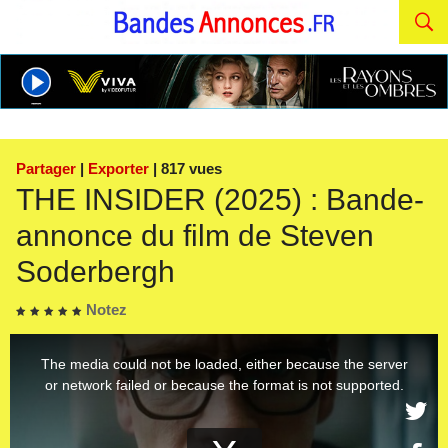
Partager
|
Exporter
| 817 vues
THE INSIDER (2025) : Bande-
annonce du film de Steven
Soderbergh
Notez