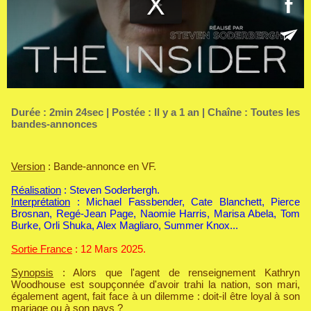
Durée : 2min 24sec | Postée : Il y a 1 an | Chaîne :
Toutes les
bandes-annonces
Version
: Bande-annonce en VF.
Réalisation
: Steven Soderbergh.
Interprétation
: Michael Fassbender, Cate Blanchett, Pierce
Brosnan, Regé-Jean Page, Naomie Harris, Marisa Abela, Tom
Burke, Orli Shuka, Alex Magliaro, Summer Knox...
Sortie France
: 12 Mars 2025.
Synopsis
: Alors que l'agent de renseignement Kathryn
Woodhouse est soupçonnée d'avoir trahi la nation, son mari,
également agent, fait face à un dilemme : doit-il être loyal à son
mariage ou à son pays ?