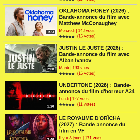
OKLAHOMA HONEY (2026) :
Bande-annonce du film avec
Matthew McConaughey
Mercredi | 143 vues
1:23
(16 votes)
JUSTIN LE JUSTE (2026) :
Bande-annonce du film avec
Alban Ivanov
Mardi | 193 vues
2:00
(16 votes)
UNDERTONE (2026) : Bande-
annonce du film d'horreur A24
Lundi | 127 vues
(11 votes)
1:26
LE ROYAUME D'ORÏCHA
(2027) : Bande-annonce du
film en VF
Il y a 8 jours | 171 vues
2:46