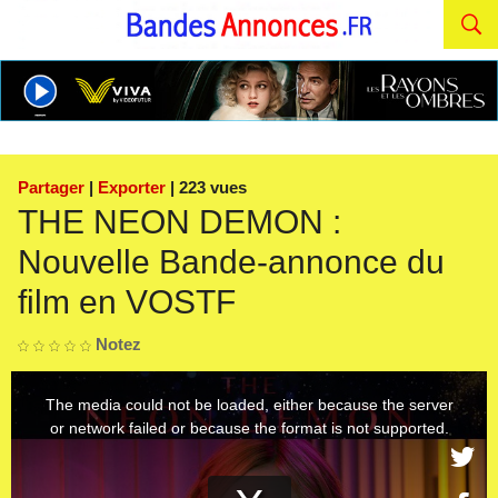
Partager
|
Exporter
| 223 vues
THE NEON DEMON :
Nouvelle Bande-annonce du
film en VOSTF
Notez