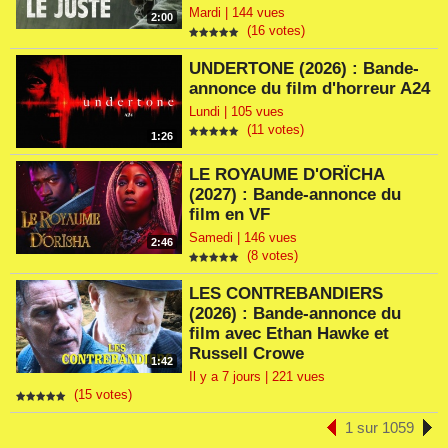
Mardi | 144 vues
2:00
(16 votes)
UNDERTONE (2026) : Bande-
annonce du film d'horreur A24
Lundi | 105 vues
(11 votes)
1:26
LE ROYAUME D'ORÏCHA
(2027) : Bande-annonce du
film en VF
Samedi | 146 vues
2:46
(8 votes)
LES CONTREBANDIERS
(2026) : Bande-annonce du
film avec Ethan Hawke et
Russell Crowe
1:42
Il y a 7 jours | 221 vues
(15 votes)
1 sur 1059