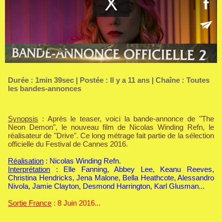
Durée : 1min 39sec | Postée : Il y a 11 ans | Chaîne :
Toutes
les bandes-annonces
Synopsis
: Après le teaser, voici la bande-annonce de "The
Neon Demon", le nouveau film de Nicolas Winding Refn, le
réalisateur de "Drive". Ce long métrage fait partie de la sélection
officielle du Festival de Cannes 2016.
Réalisation
: Nicolas Winding Refn.
Interprétation
: Elle Fanning, Abbey Lee, Keanu Reeves,
Christina Hendricks, Jena Malone, Bella Heathcote, Alessandro
Nivola, Jamie Clayton, Desmond Harrington, Karl Glusman...
Sortie France
: 8 Juin 2016...