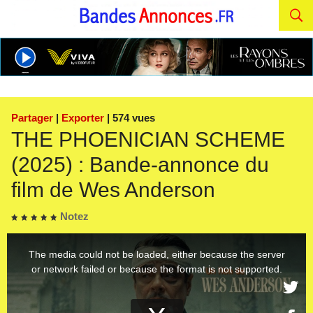
Partager
|
Exporter
| 574 vues
THE PHOENICIAN SCHEME
(2025) : Bande-annonce du
film de Wes Anderson
Notez