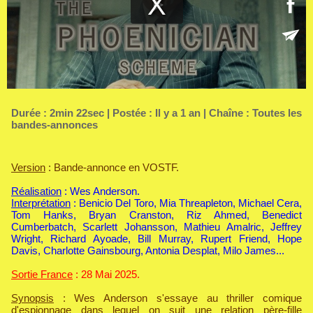
Durée : 2min 22sec | Postée : Il y a 1 an | Chaîne :
Toutes les
bandes-annonces
Version
: Bande-annonce en VOSTF.
Réalisation
: Wes Anderson.
Interprétation
: Benicio Del Toro, Mia Threapleton, Michael Cera,
Tom Hanks, Bryan Cranston, Riz Ahmed, Benedict
Cumberbatch, Scarlett Johansson, Mathieu Amalric, Jeffrey
Wright, Richard Ayoade, Bill Murray, Rupert Friend, Hope
Davis, Charlotte Gainsbourg, Antonia Desplat, Milo James...
Sortie France
: 28 Mai 2025.
Synopsis
: Wes Anderson s'essaye au thriller comique
d'espionnage dans lequel on suit une relation père-fille