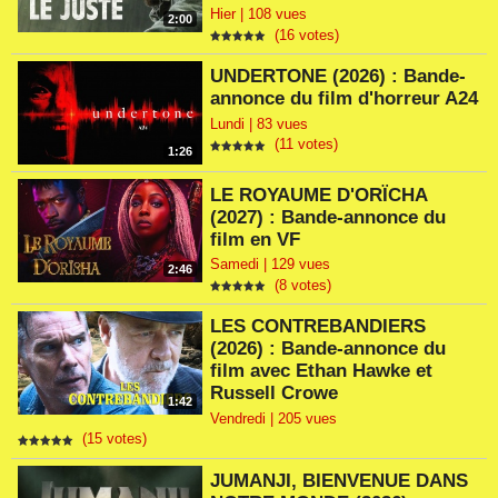
Hier | 108 vues
2:00
(16 votes)
UNDERTONE (2026) : Bande-
annonce du film d'horreur A24
Lundi | 83 vues
(11 votes)
1:26
LE ROYAUME D'ORÏCHA
(2027) : Bande-annonce du
film en VF
Samedi | 129 vues
2:46
(8 votes)
LES CONTREBANDIERS
(2026) : Bande-annonce du
film avec Ethan Hawke et
Russell Crowe
1:42
Vendredi | 205 vues
(15 votes)
JUMANJI, BIENVENUE DANS