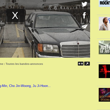
îne :
Toutes les bandes-annonces
-Min, Cho Jin-Woong, Ju Ji-Hoon...