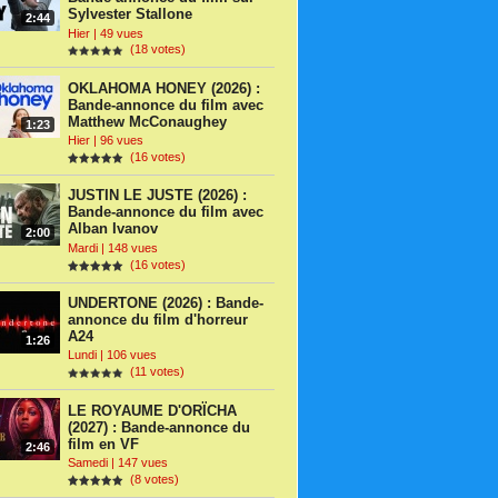
Sylvester Stallone
2:44
Hier | 49 vues
(18 votes)
OKLAHOMA HONEY (2026) :
Bande-annonce du film avec
Matthew McConaughey
1:23
Hier | 96 vues
(16 votes)
JUSTIN LE JUSTE (2026) :
Bande-annonce du film avec
Alban Ivanov
2:00
Mardi | 148 vues
(16 votes)
UNDERTONE (2026) : Bande-
annonce du film d'horreur
A24
1:26
Lundi | 106 vues
(11 votes)
LE ROYAUME D'ORÏCHA
(2027) : Bande-annonce du
film en VF
2:46
Samedi | 147 vues
(8 votes)