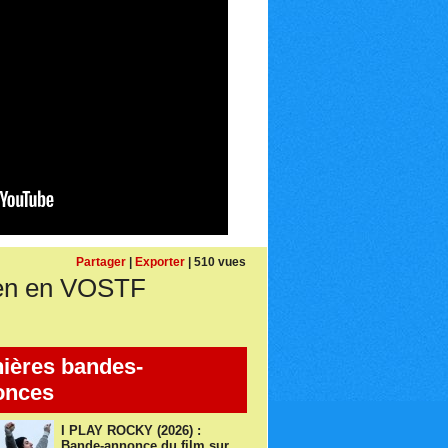
Partager
|
Exporter
| 510 vues
en en VOSTF
ières bandes-
onces
I PLAY ROCKY (2026) :
Bande-annonce du film sur