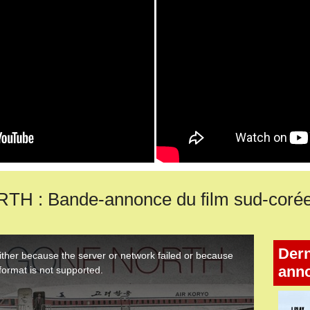
 : Bande-annonce du film sud-coré
Dern
ann