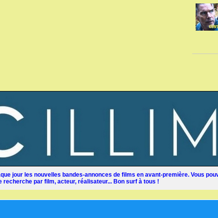
ue jour les nouvelles bandes-annonces de films en avant-première. Vous pouv
recherche par film, acteur, réalisateur... Bon surf à tous !