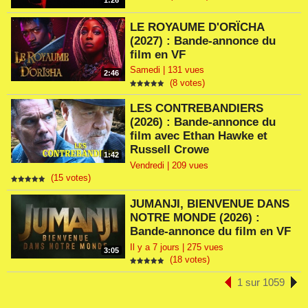
1:26
LE ROYAUME D'ORÏCHA
(2027) : Bande-annonce du
film en VF
Samedi | 131 vues
2:46
(8 votes)
LES CONTREBANDIERS
(2026) : Bande-annonce du
film avec Ethan Hawke et
Russell Crowe
1:42
Vendredi | 209 vues
(15 votes)
JUMANJI, BIENVENUE DANS
NOTRE MONDE (2026) :
Bande-annonce du film en VF
Il y a 7 jours | 275 vues
3:05
(18 votes)
1 sur 1059