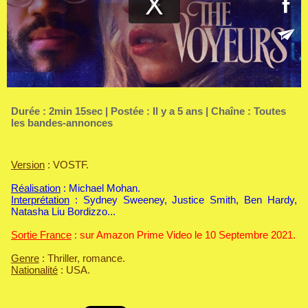
Durée : 2min 15sec | Postée : Il y a 5 ans | Chaîne :
Toutes
les bandes-annonces
Version
: VOSTF.
Réalisation
: Michael Mohan.
Interprétation
: Sydney Sweeney, Justice Smith, Ben Hardy,
Natasha Liu Bordizzo...
Sortie France
: sur Amazon Prime Video le 10 Septembre 2021.
Genre
: Thriller, romance.
Nationalité
: USA.