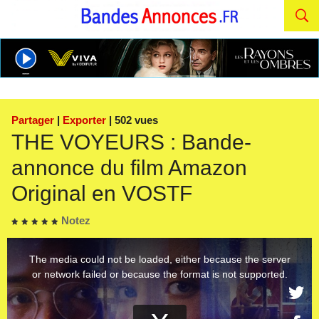
Partager
|
Exporter
| 502 vues
THE VOYEURS : Bande-
annonce du film Amazon
Original en VOSTF
Notez