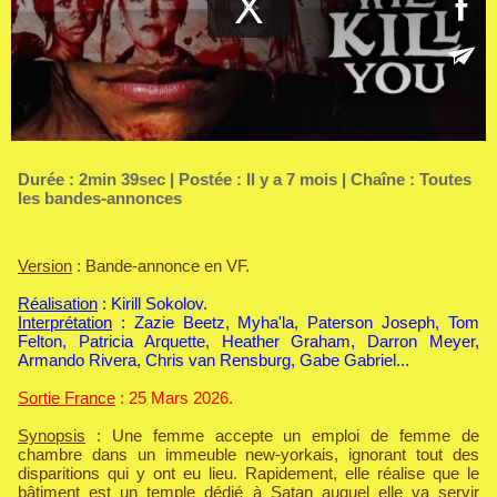
Durée : 2min 39sec | Postée : Il y a 7 mois | Chaîne :
Toutes
les bandes-annonces
Version
: Bande-annonce en VF.
Réalisation
: Kirill Sokolov.
Interprétation
: Zazie Beetz, Myha'la, Paterson Joseph, Tom
Felton, Patricia Arquette, Heather Graham, Darron Meyer,
Armando Rivera, Chris van Rensburg, Gabe Gabriel...
Sortie France
: 25 Mars 2026.
Synopsis
: Une femme accepte un emploi de femme de
chambre dans un immeuble new-yorkais, ignorant tout des
disparitions qui y ont eu lieu. Rapidement, elle réalise que le
bâtiment est un temple dédié à Satan auquel elle va servir