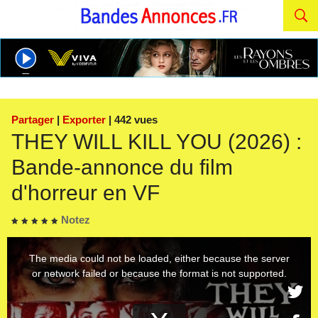
Partager
|
Exporter
| 442 vues
THEY WILL KILL YOU (2026) :
Bande-annonce du film
d'horreur en VF
Notez