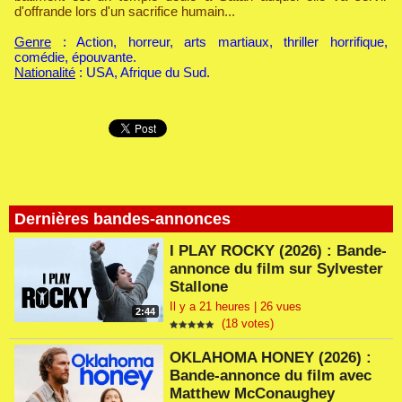
d'offrande lors d'un sacrifice humain...
Genre
: Action, horreur, arts martiaux, thriller horrifique,
comédie, épouvante.
Nationalité
: USA, Afrique du Sud.
Dernières bandes-annonces
I PLAY ROCKY (2026) : Bande-
annonce du film sur Sylvester
Stallone
Il y a 21 heures | 26 vues
2:44
(18 votes)
OKLAHOMA HONEY (2026) :
Bande-annonce du film avec
Matthew McConaughey