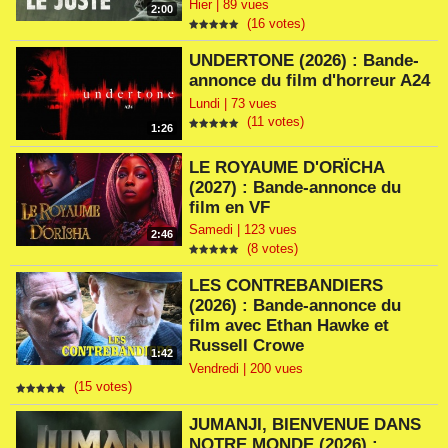
Hier | 89 vues
2:00
(16 votes)
UNDERTONE (2026) : Bande-
annonce du film d'horreur A24
Lundi | 73 vues
(11 votes)
1:26
LE ROYAUME D'ORÏCHA
(2027) : Bande-annonce du
film en VF
Samedi | 123 vues
2:46
(8 votes)
LES CONTREBANDIERS
(2026) : Bande-annonce du
film avec Ethan Hawke et
Russell Crowe
1:42
Vendredi | 200 vues
(15 votes)
JUMANJI, BIENVENUE DANS
NOTRE MONDE (2026) :