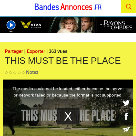
Partager
|
Exporter
| 363 vues
THIS MUST BE THE PLACE
Notez