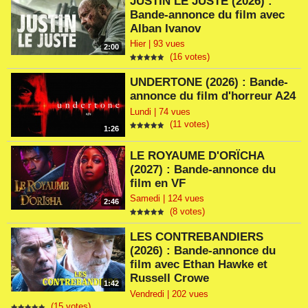
JUSTIN LE JUSTE (2026) :
Bande-annonce du film avec
Alban Ivanov
Hier | 93 vues
2:00
(16 votes)
UNDERTONE (2026) : Bande-
annonce du film d'horreur A24
Lundi | 74 vues
(11 votes)
1:26
LE ROYAUME D'ORÏCHA
(2027) : Bande-annonce du
film en VF
Samedi | 124 vues
2:46
(8 votes)
LES CONTREBANDIERS
(2026) : Bande-annonce du
film avec Ethan Hawke et
Russell Crowe
1:42
Vendredi | 202 vues
(15 votes)