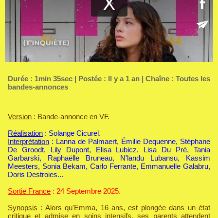
Durée : 1min 35sec | Postée : Il y a 1 an | Chaîne :
Toutes les
bandes-annonces
Version
: Bande-annonce en VF.
Réalisation
: Solange Cicurel.
Interprétation
: Lanna de Palmaert, Émilie Dequenne, Stéphane
De Groodt, Lily Dupont, Elisa Lubicz, Lisa Du Pré, Tania
Garbarski, Raphaëlle Bruneau, N'landu Lubansu, Kassim
Meesters, Sonia Bekam, Carlo Ferrante, Emmanuelle Galabru,
Doris Destroies...
Sortie France
: 24 Septembre 2025.
Synopsis
: Alors qu'Emma, 16 ans, est plongée dans un état
critique et admise en soins intensifs, ses parents attendent