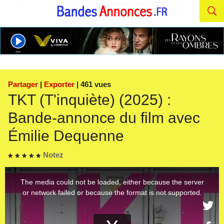
Partager
|
Exporter
| 461 vues
TKT (T'inquiète) (2025) :
Bande-annonce du film avec
Émilie Dequenne
Notez