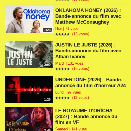
OKLAHOMA HONEY (2026) :
Bande-annonce du film avec
Matthew McConaughey
Hier | 71 vues
1:23
(15 votes)
JUSTIN LE JUSTE (2026) :
Bande-annonce du film avec
Alban Ivanov
Mardi | 131 vues
2:00
(16 votes)
UNDERTONE (2026) : Bande-
annonce du film d'horreur A24
Lundi | 97 vues
(11 votes)
1:26
LE ROYAUME D'ORÏCHA
(2027) : Bande-annonce du
film en VF
Samedi | 141 vues
2:46