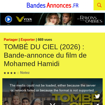
Partager
|
Exporter
| 669 vues
TOMBÉ DU CIEL (2026) :
Bande-annonce du film de
Mohamed Hamidi
Notez