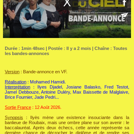
Durée : 1min 48sec | Postée : Il y a 2 mois | Chaîne :
Toutes
les bandes-annonces
Version
: Bande-annonce en VF.
Réalisation
: Mohamed Hamidi.
Interprétation
: Ilyes Djadel, Josiane Balasko, Fred Testot,
Jamel Debbouze, Antoine Duléry, Max Baissette de Malglaive,
Brice Fournier, Jade Pedri...
Sortie France
: 12 Août 2026.
Synopsis
: Ilyès mène une existence insouciante dans la
banlieue de Roubaix, mais une ombre plane sur son avenir : le
baccalauréat. Après deux échecs, cette année représente sa
dernière chance de décrocher le diplôme et de rendre ses