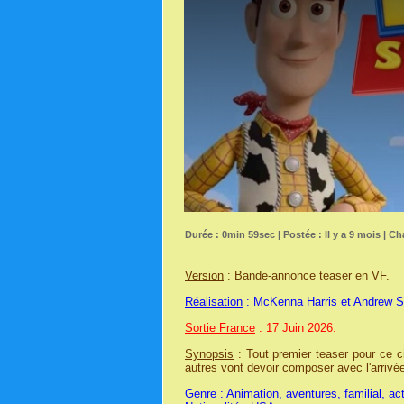
Durée : 0min 59sec | Postée : Il y a 9 mois | Ch
Version
: Bande-annonce teaser en VF.
Réalisation
: McKenna Harris et Andrew S
Sortie France
: 17 Juin 2026.
Synopsis
: Tout premier teaser pour ce 
autres vont devoir composer avec l'arrivé
Genre
: Animation, aventures, familial, ac