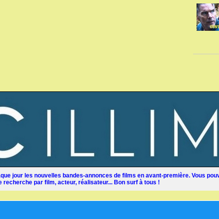
ue jour les nouvelles bandes-annonces de films en avant-première. Vous pouv
recherche par film, acteur, réalisateur... Bon surf à tous !