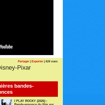
Partager
|
Exporter
| 426 vues
isney-Pixar
ières bandes-
onces
I PLAY ROCKY (2026) :
Bande-annonce du film sur