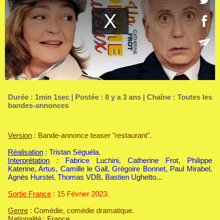
Durée : 1min 1sec | Postée : Il y a 3 ans | Chaîne :
Toutes les
bandes-annonces
Version
: Bande-annonce teaser "restaurant".
Réalisation
: Tristan Séguéla.
Interprétation
: Fabrice Luchini, Catherine Frot, Philippe
Katerine, Artus, Camille le Gall, Grégoire Bonnet, Paul Mirabel,
Agnès Hurstel, Thomas VDB, Bastien Ughetto...
Sortie France
: 15 Février 2023.
Genre
: Comédie, comédie dramatique.
Nationalité
: France.