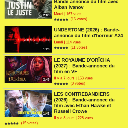
Bande-annonce du film avec
Alban Ivanov
Mardi | 167 vues
2:00
(16 votes)
UNDERTONE (2026) : Bande-
annonce du film d'horreur A24
Lundi | 114 vues
(11 votes)
1:26
LE ROYAUME D'ORÏCHA
(2027) : Bande-annonce du
film en VF
Il y a 7 jours | 153 vues
2:46
(8 votes)
LES CONTREBANDIERS
(2026) : Bande-annonce du
film avec Ethan Hawke et
Russell Crowe
1:42
Il y a 8 jours | 228 vues
(15 votes)