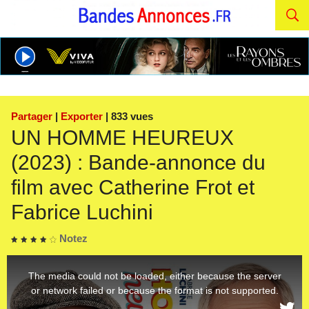
Partager
|
Exporter
| 833 vues
UN HOMME HEUREUX
(2023) : Bande-annonce du
film avec Catherine Frot et
Fabrice Luchini
Notez