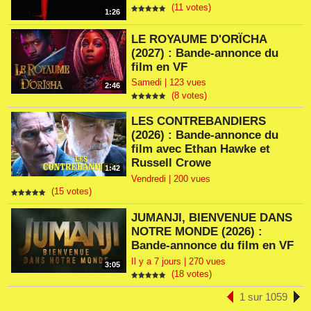
(11 votes)
1:26
LE ROYAUME D'ORÏCHA
(2027) : Bande-annonce du
film en VF
Samedi | 123 vues
2:46
(8 votes)
LES CONTREBANDIERS
(2026) : Bande-annonce du
film avec Ethan Hawke et
Russell Crowe
1:42
Vendredi | 200 vues
(15 votes)
JUMANJI, BIENVENUE DANS
NOTRE MONDE (2026) :
Bande-annonce du film en VF
Il y a 7 jours | 270 vues
3:05
(18 votes)
1 sur 1059