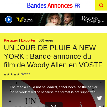
Partager
|
Exporter
| 560 vues
UN JOUR DE PLUIE À NEW
YORK : Bande-annonce du
film de Woody Allen en VOSTF
Notez