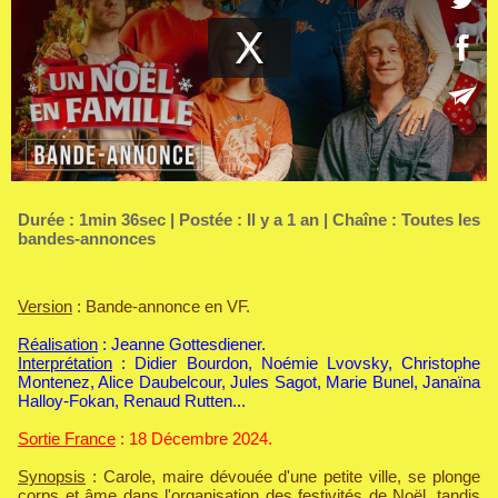
Durée : 1min 36sec | Postée : Il y a 1 an | Chaîne :
Toutes les
bandes-annonces
Version
: Bande-annonce en VF.
Réalisation
: Jeanne Gottesdiener.
Interprétation
: Didier Bourdon, Noémie Lvovsky, Christophe
Montenez, Alice Daubelcour, Jules Sagot, Marie Bunel, Janaïna
Halloy-Fokan, Renaud Rutten...
Sortie France
: 18 Décembre 2024.
Synopsis
: Carole, maire dévouée d'une petite ville, se plonge
corps et âme dans l'organisation des festivités de Noël, tandis