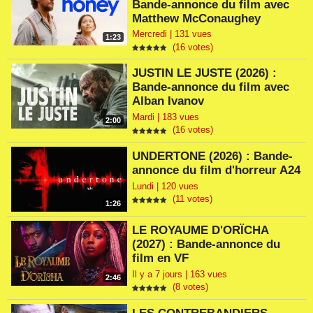
Bande-annonce du film avec
Matthew McConaughey
Mercredi | 131 vues
1:23
(16 votes)
JUSTIN LE JUSTE (2026) :
Bande-annonce du film avec
Alban Ivanov
Mardi | 183 vues
2:00
(16 votes)
UNDERTONE (2026) : Bande-
annonce du film d'horreur A24
Lundi | 120 vues
(11 votes)
1:26
LE ROYAUME D'ORÏCHA
(2027) : Bande-annonce du
film en VF
Il y a 7 jours | 163 vues
2:46
(8 votes)