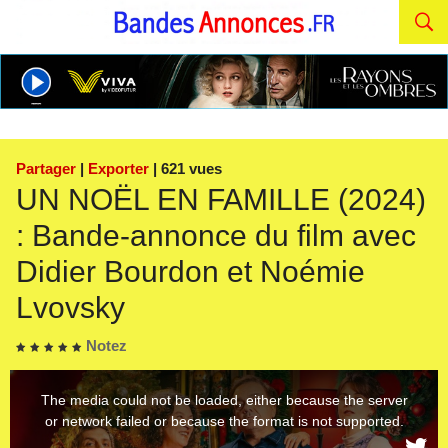
Partager
|
Exporter
| 621 vues
UN NOËL EN FAMILLE (2024)
: Bande-annonce du film avec
Didier Bourdon et Noémie
Lvovsky
Notez