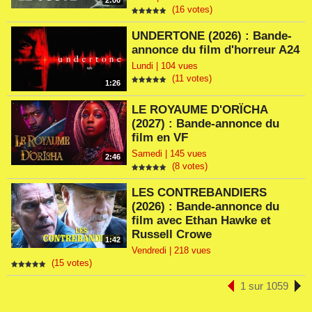
2:00
(16 votes)
UNDERTONE (2026) : Bande-
annonce du film d'horreur A24
Lundi | 104 vues
(11 votes)
1:26
LE ROYAUME D'ORÏCHA
(2027) : Bande-annonce du
film en VF
Samedi | 145 vues
2:46
(8 votes)
LES CONTREBANDIERS
(2026) : Bande-annonce du
film avec Ethan Hawke et
Russell Crowe
1:42
Vendredi | 218 vues
(15 votes)
1 sur 1059