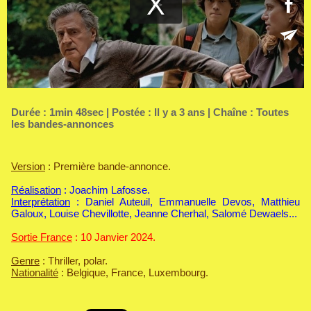
Durée : 1min 48sec | Postée : Il y a 3 ans | Chaîne :
Toutes
les bandes-annonces
Version
: Première bande-annonce.
Réalisation
: Joachim Lafosse.
Interprétation
: Daniel Auteuil, Emmanuelle Devos, Matthieu
Galoux, Louise Chevillotte, Jeanne Cherhal, Salomé Dewaels...
Sortie France
: 10 Janvier 2024.
Genre
: Thriller, polar.
Nationalité
: Belgique, France, Luxembourg.