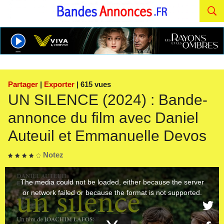
Partager
|
Exporter
| 615 vues
UN SILENCE (2024) : Bande-
annonce du film avec Daniel
Auteuil et Emmanuelle Devos
Notez