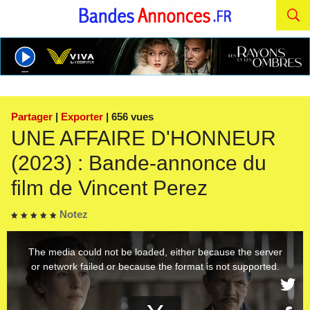
Partager
|
Exporter
| 656 vues
UNE AFFAIRE D'HONNEUR
(2023) : Bande-annonce du
film de Vincent Perez
Notez