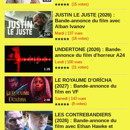
1:23
(15 votes)
JUSTIN LE JUSTE (2026) :
Bande-annonce du film avec
Alban Ivanov
Mardi | 137 vues
2:00
(16 votes)
UNDERTONE (2026) : Bande-
annonce du film d'horreur A24
Lundi | 100 vues
(11 votes)
1:26
LE ROYAUME D'ORÏCHA
(2027) : Bande-annonce du
film en VF
Samedi | 143 vues
2:46
(8 votes)
LES CONTREBANDIERS
(2026) : Bande-annonce du
film avec Ethan Hawke et