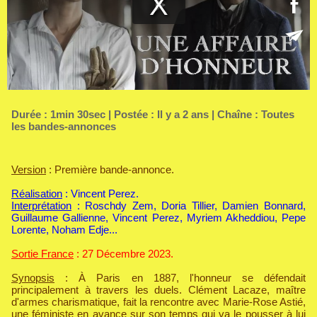
Durée : 1min 30sec | Postée : Il y a 2 ans | Chaîne :
Toutes
les bandes-annonces
Version
: Première bande-annonce.
Réalisation
: Vincent Perez.
Interprétation
: Roschdy Zem, Doria Tillier, Damien Bonnard,
Guillaume Gallienne, Vincent Perez, Myriem Akheddiou, Pepe
Lorente, Noham Edje...
Sortie France
: 27 Décembre 2023.
Synopsis
: À Paris en 1887, l'honneur se défendait
principalement à travers les duels. Clément Lacaze, maître
d'armes charismatique, fait la rencontre avec Marie-Rose Astié,
une féministe en avance sur son temps qui va le pousser à lui