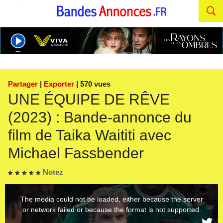
Partager
|
Exporter
| 570 vues
UNE ÉQUIPE DE RÊVE
(2023) : Bande-annonce du
film de Taika Waititi avec
Michael Fassbender
Notez