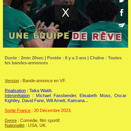
Durée : 2min 20sec | Postée : Il y a 3 ans | Chaîne :
Toutes
les bandes-annonces
Version
: Bande-annonce en VF.
Réalisation
: Taika Waititi.
Interprétation
: Michael Fassbender, Elisabeth Moss, Oscar
Kightley, David Fane, Will Arnett, Kaimana...
Sortie France
: 20 Décembre 2023.
Genre
: Comédie, film sportif.
Nationalité
: USA, UK.