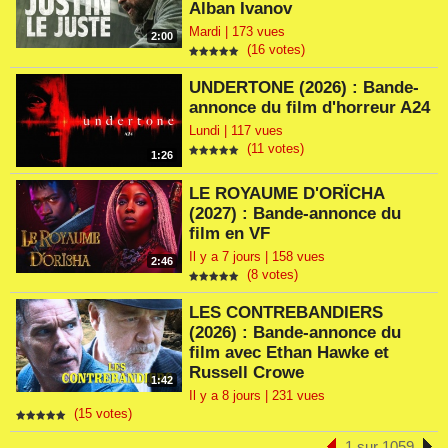
Alban Ivanov
Mardi | 173 vues
2:00
(16 votes)
UNDERTONE (2026) : Bande-
annonce du film d'horreur A24
Lundi | 117 vues
(11 votes)
1:26
LE ROYAUME D'ORÏCHA
(2027) : Bande-annonce du
film en VF
Il y a 7 jours | 158 vues
2:46
(8 votes)
LES CONTREBANDIERS
(2026) : Bande-annonce du
film avec Ethan Hawke et
Russell Crowe
1:42
Il y a 8 jours | 231 vues
(15 votes)
1 sur 1059