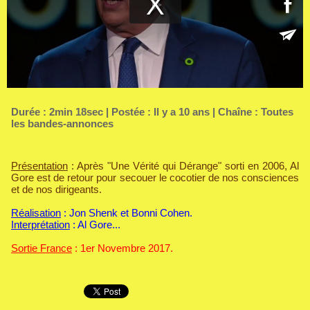
Durée : 2min 18sec | Postée : Il y a 10 ans | Chaîne :
Toutes
les bandes-annonces
Présentation
: Après "Une Vérité qui Dérange" sorti en 2006, Al
Gore est de retour pour secouer le cocotier de nos consciences
et de nos dirigeants.
Réalisation
: Jon Shenk et Bonni Cohen.
Interprétation
: Al Gore...
Sortie France
: 1er Novembre 2017.