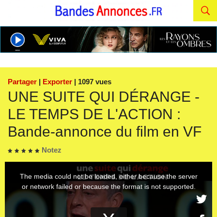
Partager
|
Exporter
| 1097 vues
UNE SUITE QUI DÉRANGE -
LE TEMPS DE L'ACTION :
Bande-annonce du film en VF
Notez