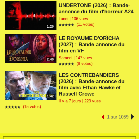
UNDERTONE (2026) : Bande-
annonce du film d'horreur A24
Lundi | 106 vues
(11 votes)
1:26
LE ROYAUME D'ORÏCHA
(2027) : Bande-annonce du
film en VF
Samedi | 147 vues
2:46
(8 votes)
LES CONTREBANDIERS
(2026) : Bande-annonce du
film avec Ethan Hawke et
Russell Crowe
1:42
Il y a 7 jours | 223 vues
(15 votes)
1 sur 1059