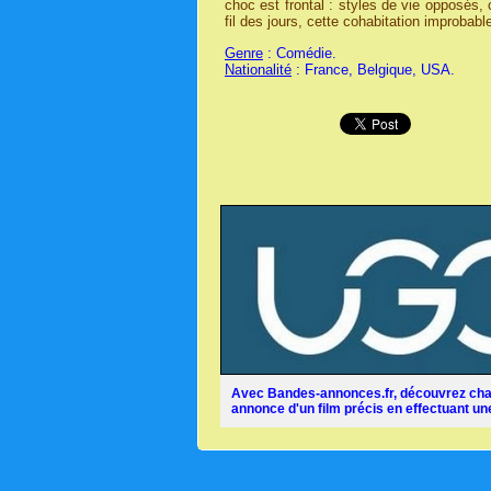
choc est frontal : styles de vie opposés
fil des jours, cette cohabitation improbabl
Genre
: Comédie.
Nationalité
: France, Belgique, USA.
Avec Bandes-annonces.fr, découvrez chaq
annonce d'un film précis en effectuant une 