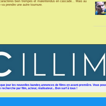
, caractères bien trempés et malentendus en cascade... Mais au
e va prendre une autre tournure.
ue jour les nouvelles bandes-annonces de films en avant-première. Vous pouv
recherche par film, acteur, réalisateur... Bon surf à tous !