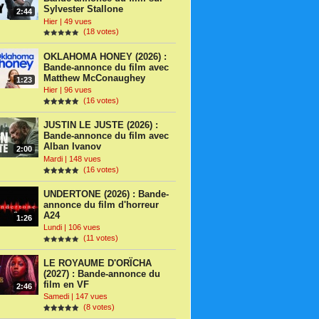
Sylvester Stallone
2:44
Hier | 49 vues
(18 votes)
OKLAHOMA HONEY (2026) :
Bande-annonce du film avec
Matthew McConaughey
1:23
Hier | 96 vues
(16 votes)
JUSTIN LE JUSTE (2026) :
Bande-annonce du film avec
Alban Ivanov
2:00
Mardi | 148 vues
(16 votes)
UNDERTONE (2026) : Bande-
annonce du film d'horreur
A24
1:26
Lundi | 106 vues
(11 votes)
LE ROYAUME D'ORÏCHA
(2027) : Bande-annonce du
film en VF
2:46
Samedi | 147 vues
(8 votes)