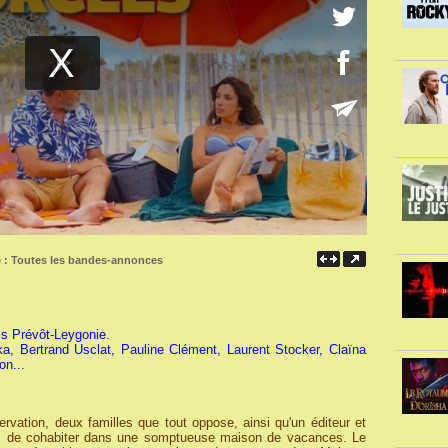
e :
Toutes les bandes-annonces
is Prévôt-Leygonie.
ika, Bertrand Usclat, Pauline Clément, Laurent Stocker, Claïna
on...
ervation, deux familles que tout oppose, ainsi qu'un éditeur et
nts de cohabiter dans une somptueuse maison de vacances. Le