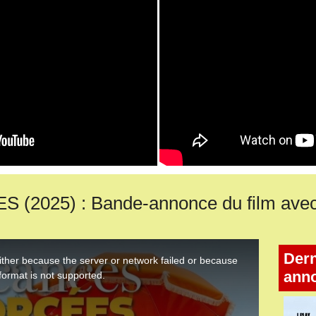
025) : Bande-annonce du film avec C
Dern
ann