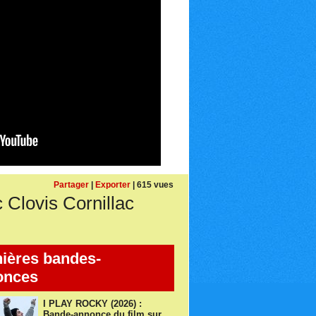
Partager
|
Exporter
| 615 vues
lovis Cornillac
ières bandes-
onces
I PLAY ROCKY (2026) :
Bande-annonce du film sur