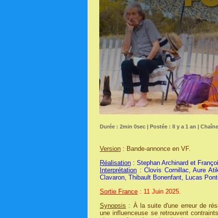
Durée : 2min 0sec | Postée : Il y a 1 an | Chaîn
Version
: Bande-annonce en VF.
Réalisation
: Stephan Archinard et Franço
Interprétation
: Clovis Cornillac, Aure At
Clavaron, Thibault Bonenfant, Lucas Pont
Sortie France
: 11 Juin 2025.
Synopsis
: À la suite d'une erreur de rés
une influenceuse se retrouvent contrai