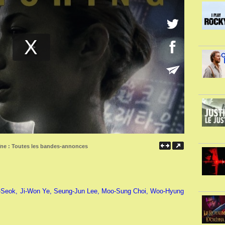
îne :
Toutes les bandes-annonces
-Seok, Ji-Won Ye, Seung-Jun Lee, Moo-Sung Choi, Woo-Hyung