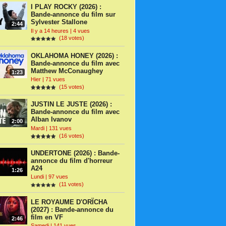
I PLAY ROCKY (2026) :
Bande-annonce du film sur
Sylvester Stallone
2:44
Il y a 14 heures | 4 vues
(18 votes)
OKLAHOMA HONEY (2026) :
Bande-annonce du film avec
Matthew McConaughey
1:23
Hier | 71 vues
(15 votes)
JUSTIN LE JUSTE (2026) :
Bande-annonce du film avec
Alban Ivanov
2:00
Mardi | 131 vues
(16 votes)
UNDERTONE (2026) : Bande-
annonce du film d'horreur
A24
1:26
Lundi | 97 vues
(11 votes)
LE ROYAUME D'ORÏCHA
(2027) : Bande-annonce du
film en VF
2:46
Samedi | 141 vues