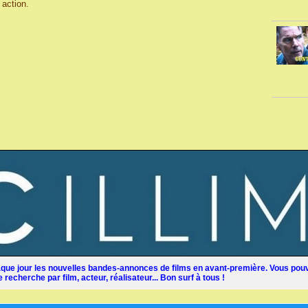
 action.
ue jour les nouvelles bandes-annonces de films en avant-première. Vous pouv
recherche par film, acteur, réalisateur... Bon surf à tous !