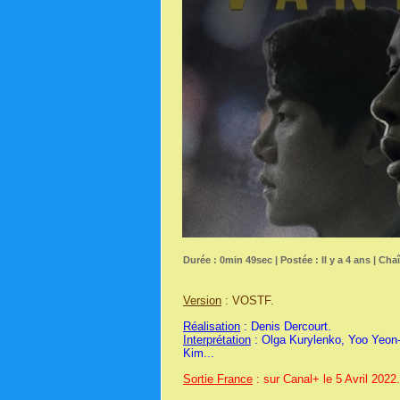
Durée : 0min 49sec | Postée : Il y a 4 ans | Cha
Version
: VOSTF.
Réalisation
: Denis Dercourt.
Interprétation
: Olga Kurylenko, Yoo Yeon
Kim...
Sortie France
: sur Canal+ le 5 Avril 2022.