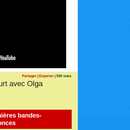
Partager
|
Exporter
| 595 vues
rt avec Olga
ières bandes-
onces