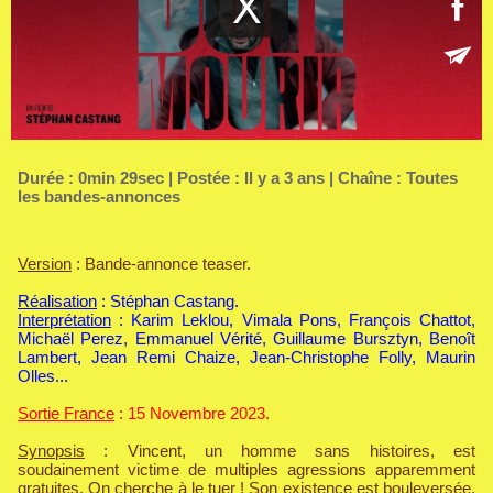
Durée : 0min 29sec | Postée : Il y a 3 ans | Chaîne :
Toutes
les bandes-annonces
Version
: Bande-annonce teaser.
Réalisation
: Stéphan Castang.
Interprétation
: Karim Leklou, Vimala Pons, François Chattot,
Michaël Perez, Emmanuel Vérité, Guillaume Bursztyn, Benoît
Lambert, Jean Remi Chaize, Jean-Christophe Folly, Maurin
Olles...
Sortie France
: 15 Novembre 2023.
Synopsis
: Vincent, un homme sans histoires, est
soudainement victime de multiples agressions apparemment
gratuites. On cherche à le tuer ! Son existence est bouleversée,