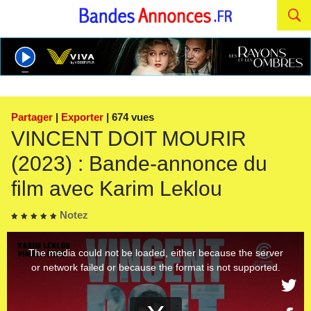
Partager
|
Exporter
| 674 vues
VINCENT DOIT MOURIR
(2023) : Bande-annonce du
film avec Karim Leklou
Notez