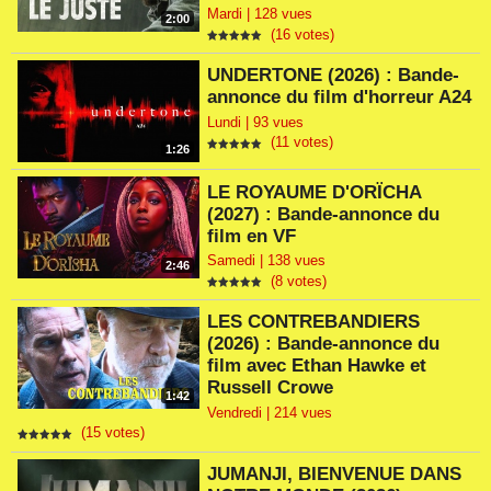
Mardi | 128 vues
2:00
(16 votes)
UNDERTONE (2026) : Bande-
annonce du film d'horreur A24
Lundi | 93 vues
(11 votes)
1:26
LE ROYAUME D'ORÏCHA
(2027) : Bande-annonce du
film en VF
Samedi | 138 vues
2:46
(8 votes)
LES CONTREBANDIERS
(2026) : Bande-annonce du
film avec Ethan Hawke et
Russell Crowe
1:42
Vendredi | 214 vues
(15 votes)
JUMANJI, BIENVENUE DANS