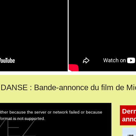
SE : Bande-annonce du film de Mic
Dern
ann