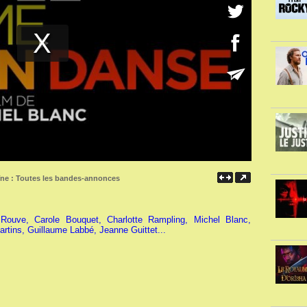
îne :
Toutes les bandes-annonces
Rouve, Carole Bouquet, Charlotte Rampling, Michel Blanc,
rtins, Guillaume Labbé, Jeanne Guittet...