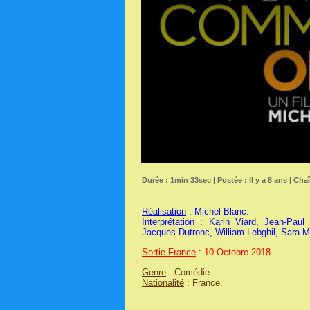
Durée : 1min 33sec | Postée : Il y a 8 ans | Cha
Réalisation
: Michel Blanc.
Interprétation
: Karin Viard, Jean-Paul 
Jacques Dutronc, William Lebghil, Sara Ma
Sortie France
: 10 Octobre 2018.
Genre
: Comédie.
Nationalité
: France.