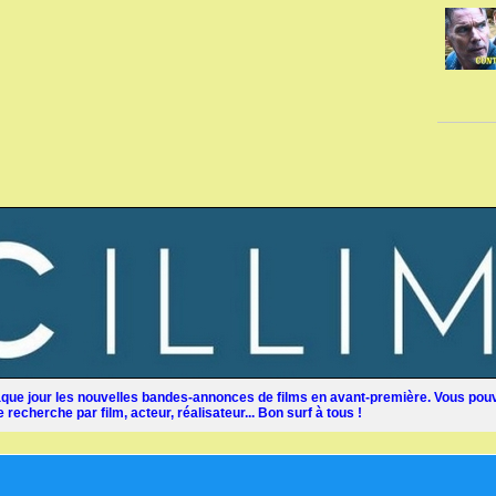
ue jour les nouvelles bandes-annonces de films en avant-première. Vous pouv
recherche par film, acteur, réalisateur... Bon surf à tous !