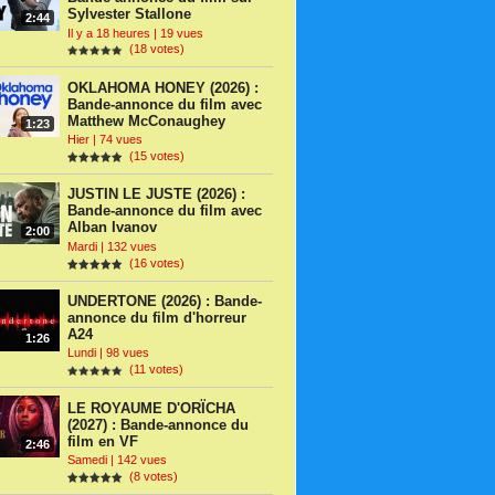
Sylvester Stallone
2:44
Il y a 18 heures | 19 vues
(18 votes)
OKLAHOMA HONEY (2026) :
Bande-annonce du film avec
Matthew McConaughey
1:23
Hier | 74 vues
(15 votes)
JUSTIN LE JUSTE (2026) :
Bande-annonce du film avec
Alban Ivanov
2:00
Mardi | 132 vues
(16 votes)
UNDERTONE (2026) : Bande-
annonce du film d'horreur
A24
1:26
Lundi | 98 vues
(11 votes)
LE ROYAUME D'ORÏCHA
(2027) : Bande-annonce du
film en VF
2:46
Samedi | 142 vues
(8 votes)