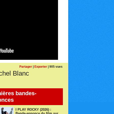
Partager
|
Exporter
| 905 vues
hel Blanc
ières bandes-
onces
I PLAY ROCKY (2026) :
Bande-annonce du film sur