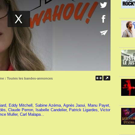
îne :
Toutes les bandes-annonces
iard, Eddy Mitchell, Sabine Azéma, Agnès Jaoui, Manu Payet,
s, Claude Perron, Isabelle Candelier, Patrick Ligardes, Victor
nce Muller, Carl Malapa...