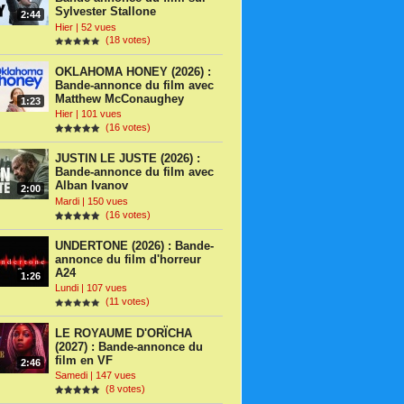
Sylvester Stallone
2:44
Hier | 52 vues
(18 votes)
OKLAHOMA HONEY (2026) :
Bande-annonce du film avec
Matthew McConaughey
1:23
Hier | 101 vues
(16 votes)
JUSTIN LE JUSTE (2026) :
Bande-annonce du film avec
Alban Ivanov
2:00
Mardi | 150 vues
(16 votes)
UNDERTONE (2026) : Bande-
annonce du film d'horreur
A24
1:26
Lundi | 107 vues
(11 votes)
LE ROYAUME D'ORÏCHA
(2027) : Bande-annonce du
film en VF
2:46
Samedi | 147 vues
(8 votes)