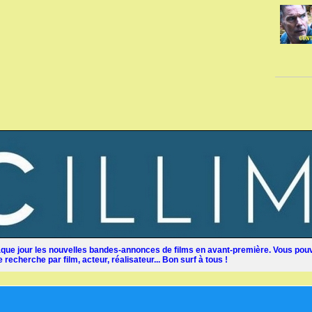
ue jour les nouvelles bandes-annonces de films en avant-première. Vous pouv
recherche par film, acteur, réalisateur... Bon surf à tous !