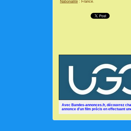
Nationalité
: France.
Avec Bandes-annonces.fr, découvrez chaq
annonce d'un film précis en effectuant une 