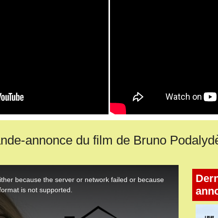
nde-annonce du film de Bruno Podalydè
Dern
ann