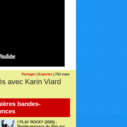
Partager
|
Exporter
| 752 vues
s avec Karin Viard
ières bandes-
onces
I PLAY ROCKY (2026) :
Bande-annonce du film sur