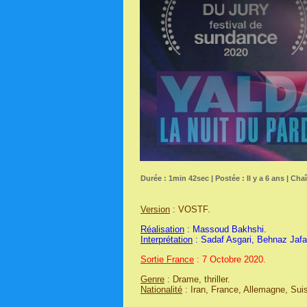
Durée : 1min 42sec | Postée : Il y a 6 ans | Cha
Version
: VOSTF.
Réalisation
: Massoud Bakhshi.
Interprétation
: Sadaf Asgari, Behnaz Jafar
Sortie France
: 7 Octobre 2020.
Genre
: Drame, thriller.
Nationalité
: Iran, France, Allemagne, Su