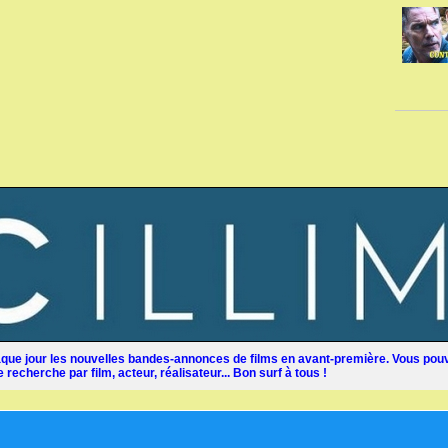
ue jour les nouvelles bandes-annonces de films en avant-première. Vous pouv
recherche par film, acteur, réalisateur... Bon surf à tous !