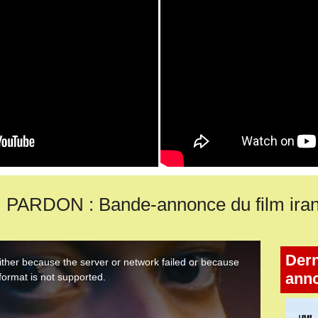
 PARDON : Bande-annonce du film ira
Dern
ann