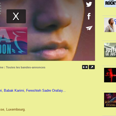
îne :
Toutes les bandes-annonces
i, Babak Karimi, Fereshteh Sadre Orafaiy...
isse, Luxembourg.