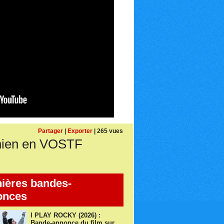
Partager
|
Exporter
| 265 vues
nien en VOSTF
ières bandes-
onces
I PLAY ROCKY (2026) :
Bande-annonce du film sur