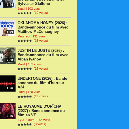
Sylvester Stallone
2:44
Jeudi | 103 vues
(19 votes)
OKLAHOMA HONEY (2026) :
Bande-annonce du film avec
Matthew McConaughey
1:23
Mercredi | 131 vues
(16 votes)
JUSTIN LE JUSTE (2026) :
Bande-annonce du film avec
Alban Ivanov
2:00
Mardi | 183 vues
(16 votes)
UNDERTONE (2026) : Bande-
annonce du film d'horreur
A24
1:26
Lundi | 120 vues
(11 votes)
LE ROYAUME D'ORÏCHA
(2027) : Bande-annonce du
film en VF
2:46
Il y a 7 jours | 163 vues
(8 votes)