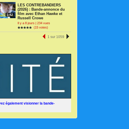
LES CONTREBANDIERS
(2026) : Bande-annonce du
film avec Ethan Hawke et
1:42
Russell Crowe
Il y a 8 jours | 234 vues
(15 votes)
1 sur 1059
ez également visionner la bande-