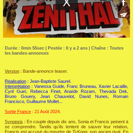
Durée : 0min 55sec | Postée : Il y a 2 ans | Chaîne :
Toutes
les bandes-annonces
Version
: Bande-annonce teaser.
Réalisation
: Jean-Baptiste Saurel.
Interprétation
: Vanessa Guide, Franc Bruneau, Xavier Lacaille,
Cyril Gueï, Rebecca Finet, Anaïde Rozam, Thevada Dek,
Bruno Gouery, Jean Chauvelot, David Nunes, Romain
Francisco, Guillaume Mollet...
Sortie France
: 21 Août 2024.
Synopsis
: En couple depuis dix ans, Sonia et Francis peinent à
se comprendre. Tandis qu'ils tentent de sauver leur relation,
Francis est accusé du meurtre de Ti-Kong, son ancien rival. En