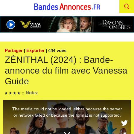
Partager
|
Exporter
| 444 vues
ZÉNITHAL (2024) : Bande-
annonce du film avec Vanessa
Guide
Notez