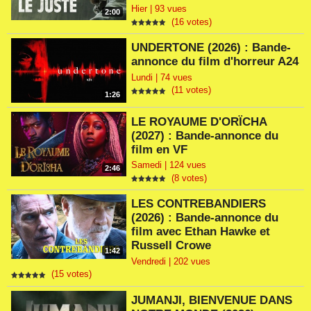
Hier | 93 vues
2:00
(16 votes)
UNDERTONE (2026) : Bande-
annonce du film d'horreur A24
Lundi | 74 vues
(11 votes)
1:26
LE ROYAUME D'ORÏCHA
(2027) : Bande-annonce du
film en VF
Samedi | 124 vues
2:46
(8 votes)
LES CONTREBANDIERS
(2026) : Bande-annonce du
film avec Ethan Hawke et
Russell Crowe
1:42
Vendredi | 202 vues
(15 votes)
JUMANJI, BIENVENUE DANS