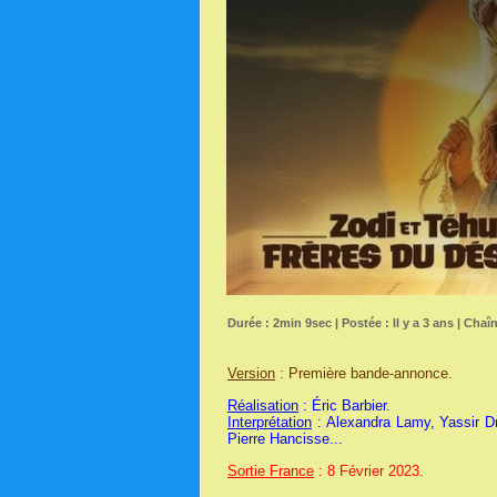
Durée : 2min 9sec | Postée : Il y a 3 ans | Chaî
Version
: Première bande-annonce.
Réalisation
: Éric Barbier.
Interprétation
: Alexandra Lamy, Yassir Dr
Pierre Hancisse...
Sortie France
: 8 Février 2023.