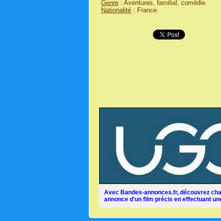
Genre
: Aventures, familial, comédie.
Nationalité
: France.
Avec Bandes-annonces.fr, découvrez chaq
annonce d'un film précis en effectuant une 