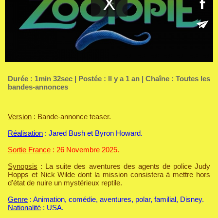
Durée : 1min 32sec | Postée : Il y a 1 an | Chaîne :
Toutes les
bandes-annonces
Version
: Bande-annonce teaser.
Réalisation
: Jared Bush et Byron Howard.
Sortie France
: 26 Novembre 2025.
Synopsis
: La suite des aventures des agents de police Judy
Hopps et Nick Wilde dont la mission consistera à mettre hors
d'état de nuire un mystérieux reptile.
Genre
: Animation, comédie, aventures, polar, familial, Disney.
Nationalité
: USA.