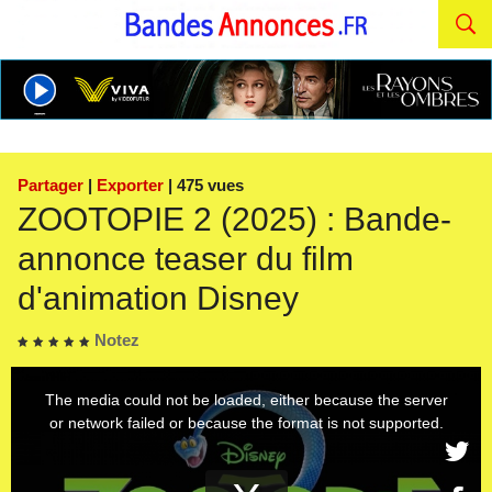
Partager
|
Exporter
| 475 vues
ZOOTOPIE 2 (2025) : Bande-
annonce teaser du film
d'animation Disney
Notez