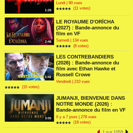
Lundi | 90 vues
(11 votes)
1:26
LE ROYAUME D'ORÏCHA
(2027) : Bande-annonce du
film en VF
Samedi | 134 vues
2:46
(8 votes)
LES CONTREBANDIERS
(2026) : Bande-annonce du
film avec Ethan Hawke et
Russell Crowe
1:42
Vendredi | 210 vues
(15 votes)
JUMANJI, BIENVENUE DANS
NOTRE MONDE (2026) :
Bande-annonce du film en VF
Il y a 7 jours | 278 vues
3:05
(18 votes)
1 sur 1059