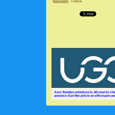
Nationalité
: France.
Avec Bandes-annonces.fr, découvrez chaq
annonce d'un film précis en effectuant une 