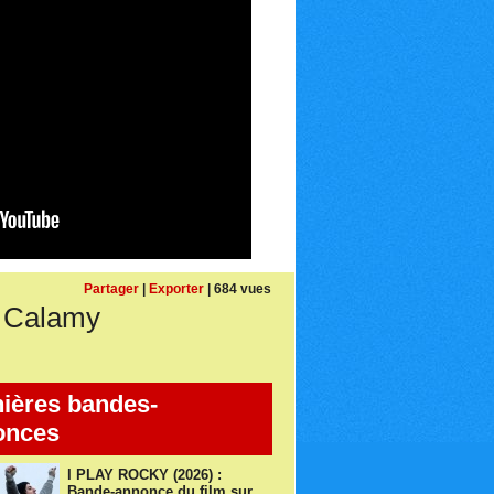
Partager
|
Exporter
| 684 vues
e Calamy
ières bandes-
onces
I PLAY ROCKY (2026) :
Bande-annonce du film sur