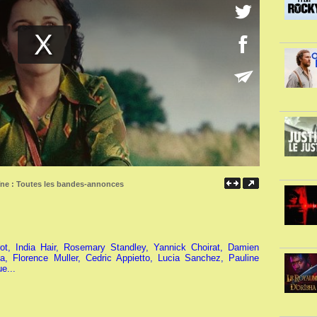
îne :
Toutes les bandes-annonces
t, India Hair, Rosemary Standley, Yannick Choirat, Damien
ca, Florence Muller, Cedric Appietto, Lucia Sanchez, Pauline
e...