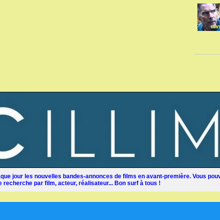
ue jour les nouvelles bandes-annonces de films en avant-première. Vous pouv
recherche par film, acteur, réalisateur... Bon surf à tous !