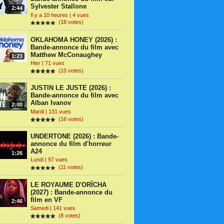
Sylvester Stallone
2:44
Il y a 10 heures | 4 vues
(18 votes)
OKLAHOMA HONEY (2026) :
Bande-annonce du film avec
Matthew McConaughey
1:23
Hier | 71 vues
(15 votes)
JUSTIN LE JUSTE (2026) :
Bande-annonce du film avec
Alban Ivanov
2:00
Mardi | 131 vues
(16 votes)
UNDERTONE (2026) : Bande-
annonce du film d'horreur
A24
1:26
Lundi | 97 vues
(11 votes)
LE ROYAUME D'ORÏCHA
(2027) : Bande-annonce du
film en VF
2:46
Samedi | 141 vues
(8 votes)