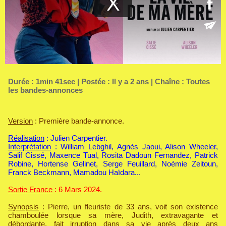
Durée : 1min 41sec | Postée : Il y a 2 ans | Chaîne :
Toutes
les bandes-annonces
Version
: Première bande-annonce.
Réalisation
: Julien Carpentier.
Interprétation
: William Lebghil, Agnès Jaoui, Alison Wheeler,
Salif Cissé, Maxence Tual, Rosita Dadoun Fernandez, Patrick
Robine, Hortense Gelinet, Serge Feuillard, Noémie Zeitoun,
Franck Beckmann, Mamadou Haïdara...
Sortie France
: 6 Mars 2024.
Synopsis
: Pierre, un fleuriste de 33 ans, voit son existence
chamboulée lorsque sa mère, Judith, extravagante et
débordante, fait irruption dans sa vie après deux ans