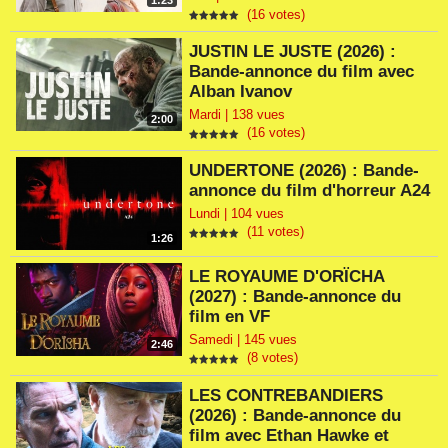
1:23
(16 votes)
JUSTIN LE JUSTE (2026) :
Bande-annonce du film avec
Alban Ivanov
Mardi | 138 vues
2:00
(16 votes)
UNDERTONE (2026) : Bande-
annonce du film d'horreur A24
Lundi | 104 vues
(11 votes)
1:26
LE ROYAUME D'ORÏCHA
(2027) : Bande-annonce du
film en VF
Samedi | 145 vues
2:46
(8 votes)
LES CONTREBANDIERS
(2026) : Bande-annonce du
film avec Ethan Hawke et