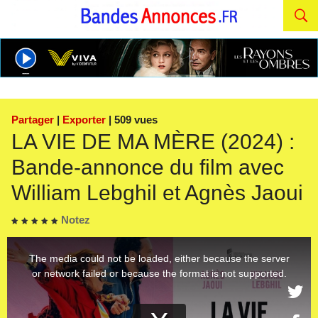
Partager
|
Exporter
| 509 vues
LA VIE DE MA MÈRE (2024) :
Bande-annonce du film avec
William Lebghil et Agnès Jaoui
Notez