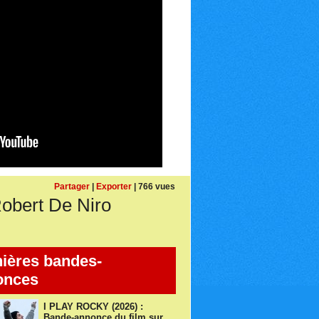
Partager
|
Exporter
| 766 vues
obert De Niro
ières bandes-
onces
I PLAY ROCKY (2026) :
Bande-annonce du film sur