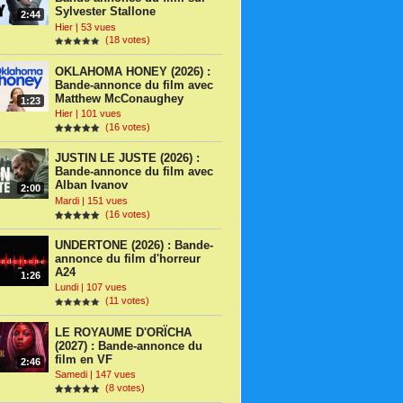
Sylvester Stallone
2:44
Hier | 53 vues
(18 votes)
OKLAHOMA HONEY (2026) :
Bande-annonce du film avec
Matthew McConaughey
1:23
Hier | 101 vues
(16 votes)
JUSTIN LE JUSTE (2026) :
Bande-annonce du film avec
Alban Ivanov
2:00
Mardi | 151 vues
(16 votes)
UNDERTONE (2026) : Bande-
annonce du film d'horreur
A24
1:26
Lundi | 107 vues
(11 votes)
LE ROYAUME D'ORÏCHA
(2027) : Bande-annonce du
film en VF
2:46
Samedi | 147 vues
(8 votes)