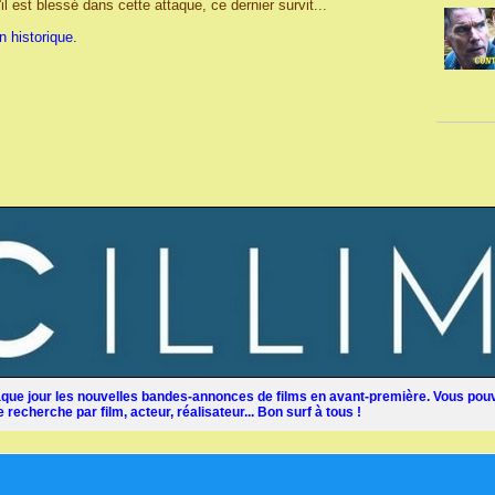
'il est blessé dans cette attaque, ce dernier survit...
on historique.
ue jour les nouvelles bandes-annonces de films en avant-première. Vous pouv
recherche par film, acteur, réalisateur... Bon surf à tous !