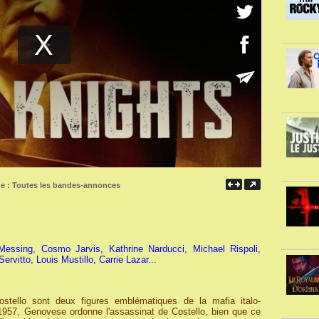
ne :
Toutes les bandes-annonces
essing, Cosmo Jarvis, Kathrine Narducci, Michael Rispoli,
vitto, Louis Mustillo, Carrie Lazar...
tello sont deux figures emblématiques de la mafia italo-
1957, Genovese ordonne l'assassinat de Costello, bien que ce