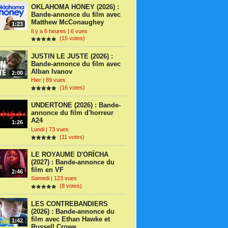
OKLAHOMA HONEY (2026) :
Bande-annonce du film avec
Matthew McConaughey
1:23
Il y a 6 heures | 6 vues
(15 votes)
JUSTIN LE JUSTE (2026) :
Bande-annonce du film avec
Alban Ivanov
2:00
Hier | 89 vues
(16 votes)
UNDERTONE (2026) : Bande-
annonce du film d'horreur
A24
1:26
Lundi | 73 vues
(11 votes)
LE ROYAUME D'ORÏCHA
(2027) : Bande-annonce du
film en VF
2:46
Samedi | 123 vues
(8 votes)
LES CONTREBANDIERS
(2026) : Bande-annonce du
film avec Ethan Hawke et
1:42
Russell Crowe