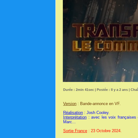
Durée : 2min 41sec | Postée : Il y a 2 ans | Cha
Version
: Bande-annonce en VF.
Réalisation
: Josh Cooley.
Interprétation
: avec les voix françaises 
Marc...
Sortie France
: 23 Octobre 2024.