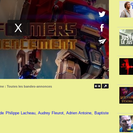
îne :
Toutes les bandes-annonces
de Philippe Lacheau, Audrey Fleurot, Adrien Antoine, Baptiste