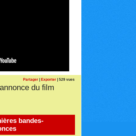
Partager
|
Exporter
| 529 vues
nonce du film
ières bandes-
onces