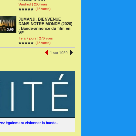
Vendredi | 200 vues
(15 votes)
JUMANJI, BIENVENUE
DANS NOTRE MONDE (2026)
: Bande-annonce du film en
3:05
VF
Il y a 7 jours | 270 vues
(18 votes)
1 sur 1059
ez également visionner la bande-