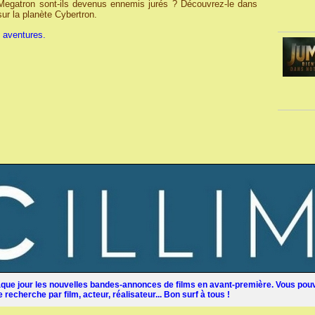
gatron sont-ils devenus ennemis jurés ? Découvrez-le dans
ur la planète Cybertron.
, aventures.
ue jour les nouvelles bandes-annonces de films en avant-première. Vous pouv
recherche par film, acteur, réalisateur... Bon surf à tous !