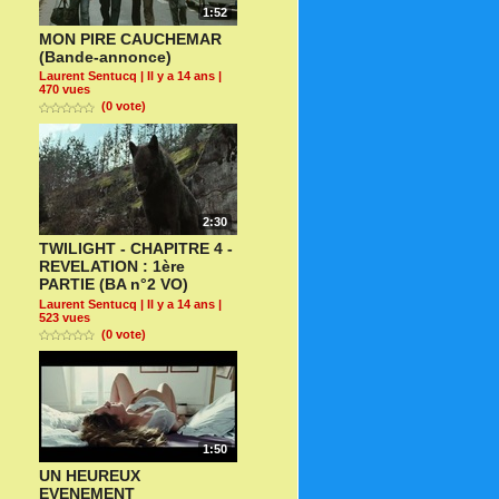
1:52
MON PIRE CAUCHEMAR
(Bande-annonce)
Laurent Sentucq
| Il y a 14 ans |
470 vues
(0 vote)
2:30
TWILIGHT - CHAPITRE 4 -
REVELATION : 1ère
PARTIE (BA n°2 VO)
Laurent Sentucq
| Il y a 14 ans |
523 vues
(0 vote)
1:50
UN HEUREUX
EVENEMENT