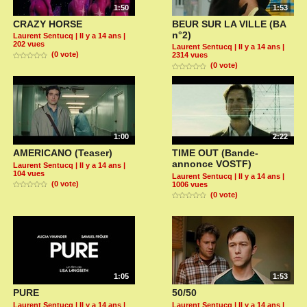
1:50
1:53
CRAZY HORSE
BEUR SUR LA VILLE (BA
n°2)
Laurent Sentucq
| Il y a 14 ans |
202 vues
Laurent Sentucq
| Il y a 14 ans |
(0 vote)
2314 vues
(0 vote)
1:00
2:22
AMERICANO (Teaser)
TIME OUT (Bande-
annonce VOSTF)
Laurent Sentucq
| Il y a 14 ans |
104 vues
Laurent Sentucq
| Il y a 14 ans |
(0 vote)
1006 vues
(0 vote)
1:05
1:53
PURE
50/50
Laurent Sentucq
| Il y a 14 ans |
Laurent Sentucq
| Il y a 14 ans |