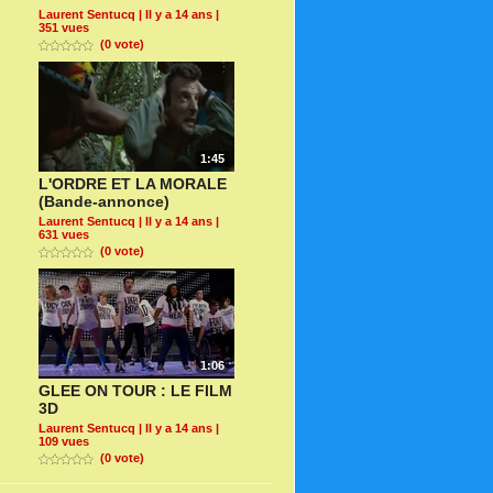
Laurent Sentucq
| Il y a 14 ans |
351 vues
(0 vote)
1:45
L'ORDRE ET LA MORALE
(Bande-annonce)
Laurent Sentucq
| Il y a 14 ans |
631 vues
(0 vote)
1:06
GLEE ON TOUR : LE FILM
3D
Laurent Sentucq
| Il y a 14 ans |
109 vues
(0 vote)