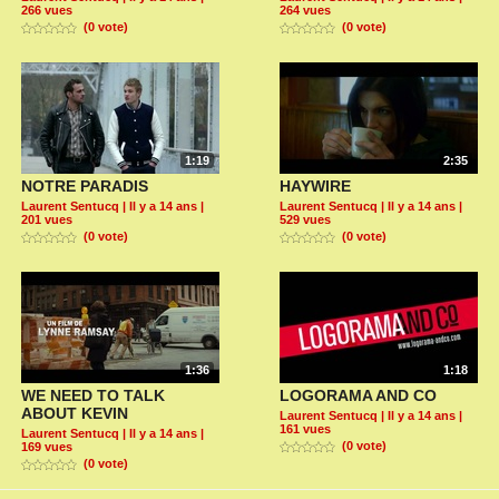
266 vues
264 vues
(0 vote)
(0 vote)
1:19
2:35
NOTRE PARADIS
HAYWIRE
Laurent Sentucq
| Il y a 14 ans |
Laurent Sentucq
| Il y a 14 ans |
201 vues
529 vues
(0 vote)
(0 vote)
1:36
1:18
WE NEED TO TALK
LOGORAMA AND CO
ABOUT KEVIN
Laurent Sentucq
| Il y a 14 ans |
161 vues
Laurent Sentucq
| Il y a 14 ans |
(0 vote)
169 vues
(0 vote)