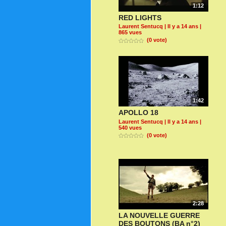
1:12
RED LIGHTS
Laurent Sentucq
| Il y a 14 ans |
865 vues
(0 vote)
1:42
APOLLO 18
Laurent Sentucq
| Il y a 14 ans |
540 vues
(0 vote)
2:28
LA NOUVELLE GUERRE
DES BOUTONS (BA n°2)