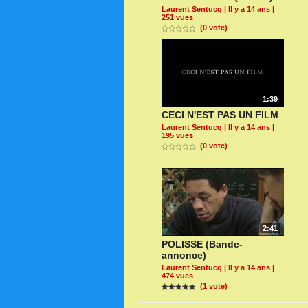
Laurent Sentucq
| Il y a 14 ans |
251 vues
(0 vote)
1:39
CECI N'EST PAS UN FILM
Laurent Sentucq
| Il y a 14 ans |
195 vues
(0 vote)
2:41
POLISSE (Bande-
annonce)
Laurent Sentucq
| Il y a 14 ans |
474 vues
(1 vote)